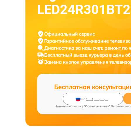
LED24R301BT2
Официальный сервис
Гарантийное обслуживание
телевизо
Диагностика за наш счет,
ремонт по
Бесплатный выезд курьера
в день о
Замена кнопок управления телевиз
Бесплатная консультаци
Нажимая на кнопку "Оставить заявку" Вы соглашает