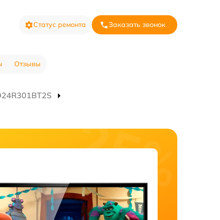
Статус ремонта
Заказать звонок
ы
Отзывы
ED24R301BT2S