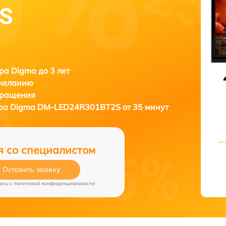
S
ра Digma до 3 лет
 желанию
бращения
ора
Digma DM-LED24R301BT2S от 35 минут
я со специалистом
Оставить заявку
есь c
политикой конфиденциальности