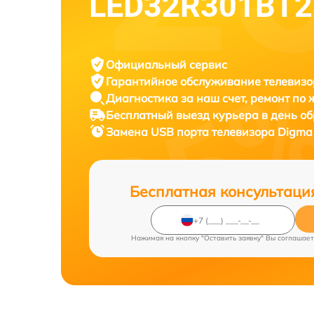
LED32R301BT2
Официальный сервис
Гарантийное обслуживание
телевизо
Диагностика за наш счет,
ремонт по
Бесплатный выезд курьера
в день о
Замена USB порта телевизора
Digma
Бесплатная консультаци
Нажимая на кнопку "Оставить заявку" Вы соглашает