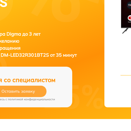
S
ра Digma до 3 лет
 желанию
бращения
 DM-LED32R301BT2S от 35 минут
я со специалистом
Оставить заявку
есь c
политикой конфиденциальности